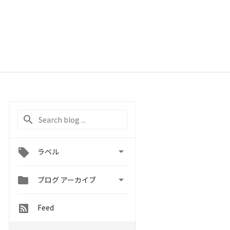

ラベル


ブログ アーカイブ
Feed