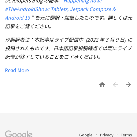
Developers Blog の記事 "
Happening now!
#TheAndroidShow: Tablets, Jetpack Compose &
Android 13
" を元に翻訳・加筆したものです。詳しくは元
記事をご覧ください。
※翻訳者注：本記事はライブ配信中 (2022 年 3 月 9 日) に
投稿されたものです。日本語記事投稿時点では既にライブ
配信が終了していることをご了承ください。
Read More



Google
Privacy
Terms