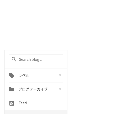

ラベル


ブログ アーカイブ
Feed