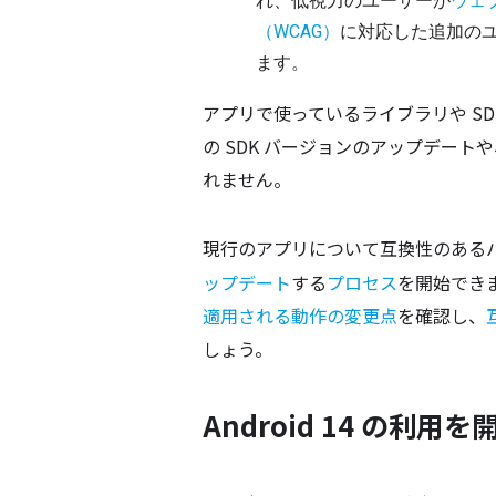
れ、低視力のユーザーが
ウェ
（WCAG）
に対応した追加の
ます。
アプリで使っているライブラリや S
の SDK バージョンのアップデー
れません。
現行のアプリについて互換性のある
ップデート
する
プロセス
を開始でき
適用される動作の変更点
を確認し、
しょう。
Android 14 の利用