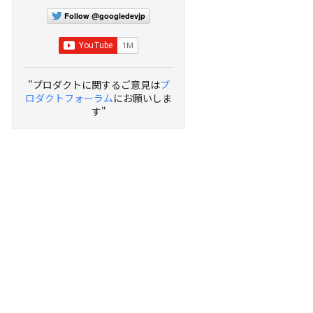
Follow @googledevjp
"プロダクトに関するご意見は
プ
ロダクトフォーラム
にお願いしま
す"