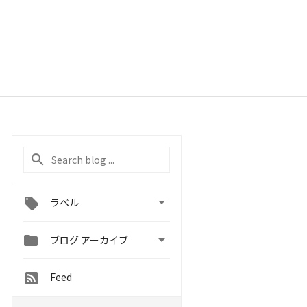

ラベル


ブログ アーカイブ
Feed