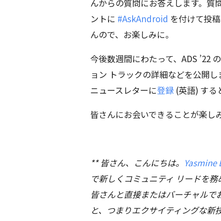
んからの質問にお答えします。質問は、T
ントに
#AskAndroid
を付けて投稿
んので、お楽しみに。
今後数週間にわたって、ADS ’22 
ョン トラックの詳細などを公開しますの
ニュースレターに
登録
(英語) す
皆さんにお会いできることが楽し
** 皆さん、こんにちは。
Yasmine 
で新しくコミュニティ リードを務
皆さんと直接またはバーチャルでお
と、つまりエクサイティングな新技