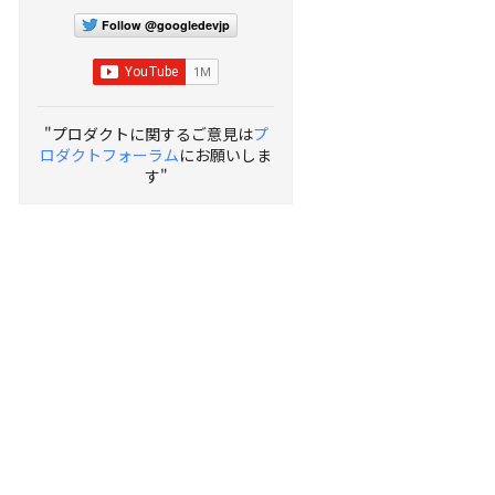
Follow @googledevjp
"プロダクトに関するご意見は
プ
ロダクトフォーラム
にお願いしま
す"