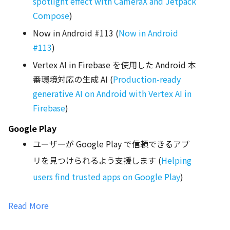
spotlight effect with CameraX and Jetpack
Compose
)
Now in Android #113 (
Now in Android
#113
)
Vertex AI in Firebase を使用した Android 本
番環境対応の生成 AI (
Production-ready
generative AI on Android with Vertex AI in
Firebase
)
Google Play
ユーザーが Google Play で信頼できるアプ
リを見つけられるよう支援します (
Helping
users find trusted apps on Google Play
)
Read More