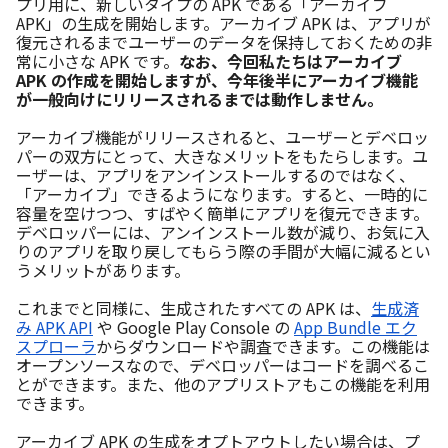
プリ用に、新しいタイプの APK である「アーカイブ 
APK」の生成を開始します。アーカイブ APK は、アプリが
復元されるまでユーザーのデータを保持しておくための非
常に小さな APK です。
なお、今回私たちはアーカイブ 
APK の作成を開始しますが、今年後半にアーカイブ機能
が一般向けにリリースされるまでは動作しません。
アーカイブ機能がリリースされると、ユーザーとデベロッ
パーの双方にとって、大きなメリットをもたらします。ユ
ーザーは、アプリをアンインストールするのではなく、
「アーカイブ」できるようになります。すると、一時的に
容量を空けつつ、すばやく簡単にアプリを復元できます。
デベロッパーには、アンインストール数が減り、お気に入
りのアプリを取り戻してもらう際の手間が大幅に減るとい
うメリットがあります。
これまでと同様に、生成されたすべての APK は、
生成済
み APK API
 や Google Play Console の 
App Bundle エク
スプローラ
からダウンロードや調査できます。この機能は
オープンソースなので、デベロッパーはコードを調べるこ
とができます。また、他のアプリストアもこの機能を利用
できます。
アーカイブ APK の生成をオプトアウトしたい場合は、プ