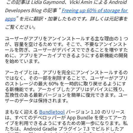
この記事は Lidia Gaymond、Vicki Amin による Android 
Developers Blog の記事 " 
Freeing up 60% of storage for 
apps
" を元に翻訳・加筆したものです。詳しくは元記事を
ご覧ください。
ユーザーがアプリをアンインストールする主な理由の 1 つ
が、容量を空けるためです。そこで、不要なアンインスト
ールを防ぎ、ユーザーがデバイスでできることを増やすた
めに、アプリをアーカイブできるようにする新機能の開発
を始めています。
アーカイブとは、アプリを完全にアンインストールするの
ではなく、その一部を削除することで、ユーザーがアプリ
のストレージの最大 60% を一時的に取り戻せるようにす
る新機能です。アーカイブしたアプリはデバイスに残り、
互換性のある最新バージョンを簡単に復元できます。ユー
ザーのデータは保持されます。
まもなく迎える 
Bundletool
 バージョン 1.10 のリリース
は、すべてのデベロッパーが App Bundle を使ってアーカ
イブを利用できるようにするための第一歩になります。私
たちは、Android Gradle プラグイン 7.3 でビルドしたア