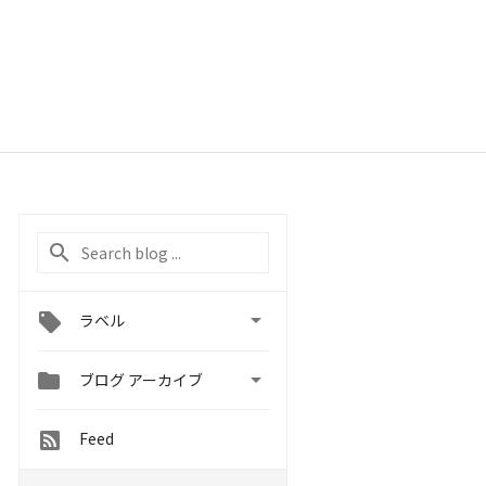

ラベル


ブログ アーカイブ
Feed