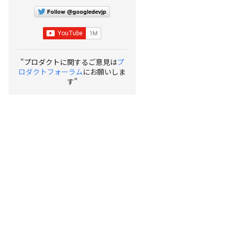
Follow @googledevjp
"プロダクトに関するご意見は
プ
ロダクトフォーラム
にお願いしま
す"