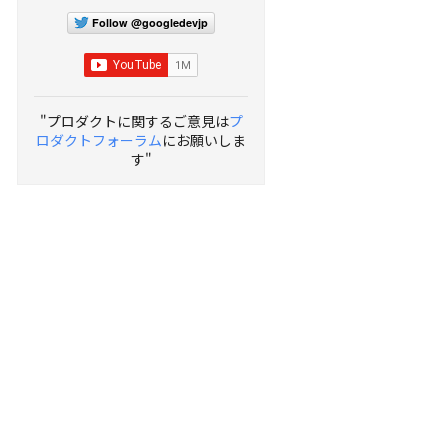
Follow @googledevjp
"プロダクトに関するご意見は
プ
ロダクトフォーラム
にお願いしま
す"