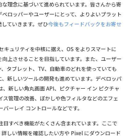
的な理念に基づいて進められています。皆さんから寄
 をデベロッパーやユーザーにとって、よりよいプラット
発していきます。ぜひ
今後もフィードバックをお寄せ
シーとセキュリティを中核に据え、OS をよりスマートに
を向上させることを目指しています。また、ユーザー
、タブレット、TV、自動車のどれを使っていても
に、新しいツールの開発も進めています。デベロッパ
は、新しい角丸画面 API、ピクチャー イン ピクチャ
デバイス管理の改善、ぼかしや色フィルタなどのエフェ
ーバーレイ コントロールなどです。
は、注目すべき機能がたくさん含まれています。ここで
しい情報を確認したい方や Pixel にダウンロード