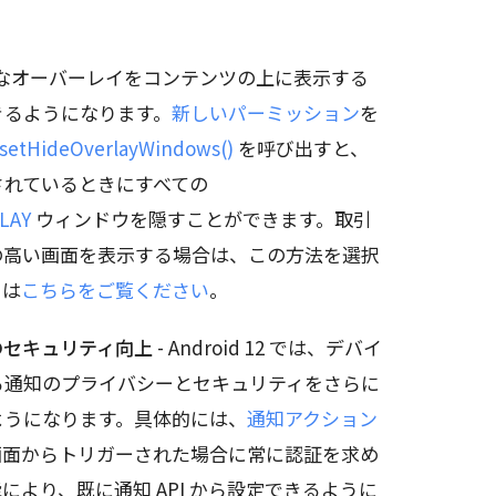
このようなオーバーレイをコンテンツの上に表示する
きるようになります。
新しいパーミッション
を
etHideOverlayWindows()
を呼び出すと、
されているときにすべての
LAY
ウィンドウを隠すことができます。取引
の高い画面を表示する場合は、この方法を選択
くは
こちらをご覧ください
。
のセキュリティ向上
- Android 12 では、デバイ
る通知のプライバシーとセキュリティをさらに
ようになります。具体的には、
通知アクション
画面からトリガーされた場合に常に認証を求め
より、既に通知 API から設定できるように