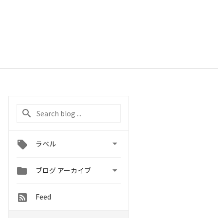

ラベル


ブログ アーカイブ
Feed