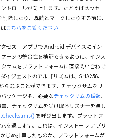
コントロールが向上します。たとえばメッセー
を削除したり、既読とマークしたりする前に、
くは
こちらをご覧ください
。
アクセス
- アプリで Android デバイスにイン
ッケージの整合性を検証できるように、インス
ックサムをプラットフォームに直接問い合わせ
す。ダイジェストのアルゴリズムは、SHA256、
ot などから選ぶことができます。チェックサムをリ
のパッケージ名、必要な
チェックサムの種類
、
明書、チェックサムを受け取るリスナーを渡し
tChecksums()
を呼び出します。プラットフ
ムを返します。これは、インストーラ アプリ
）があらかじめ計算したものか、プラットフォームが